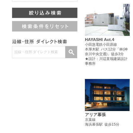
HAYASHI Act.4
小田急電鉄小田原線
本厚木駅 バス12分「林(神
奈川中央交通)」徒歩3分
★設計：川辺直哉建築設計
事務所
アリア幕張
京葉線
海浜幕張駅 徒歩15分