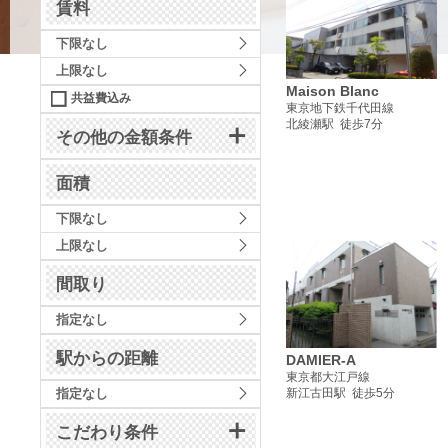
賃料
下限なし
上限なし
Maison Blanc
共益費込み
東京地下鉄千代田線
北綾瀬駅 徒歩7分
その他の金額条件
面積
下限なし
上限なし
間取り
指定なし
駅からの距離
DAMIER-A
東京都大江戸線
指定なし
新江古田駅 徒歩5分
こだわり条件